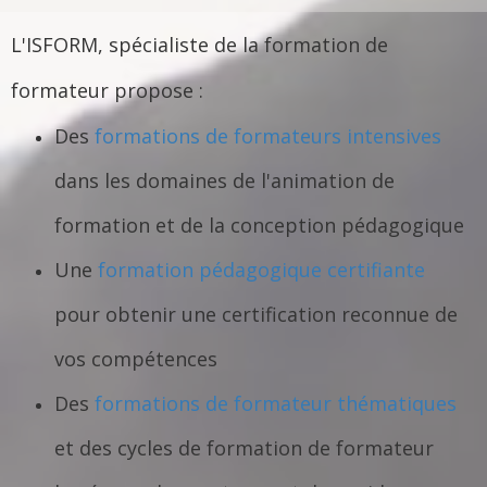
L'ISFORM, spécialiste de la formation de
formateur propose :
Des
formations de formateurs intensives
dans les domaines de l'animation de
formation et de la conception pédagogique
Une
formation pédagogique certifiante
pour obtenir une certification reconnue de
vos compétences
Des
formations de formateur thématiques
et des cycles de formation de formateur